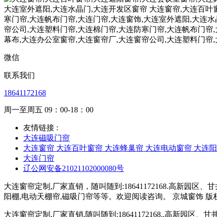
微信
联系我们
18641172168
周一至周五 09：00-18：00
友情链接 :
大连磁吸门帘
大连窗帘 大连百叶窗帘 大连蜂巢帘 大连电动窗帘 大连
大连门帘
辽公网安备21021102000080号
大连窗帘定制,厂家直销，随叫随到:18641172168.高新
阳棚,电动天棚帘,磁吸门帘等等。欢迎阅读咨询。 京城窗饰 版权所有 
大连窗帘定制,厂家直销,随叫随到:18641172168.,高新