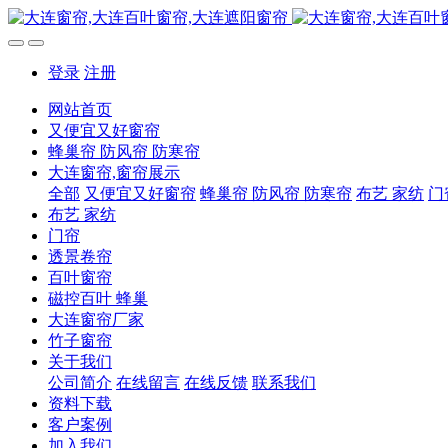
登录
注册
网站首页
又便宜又好窗帘
蜂巢帘 防风帘 防寒帘
大连窗帘,窗帘展示
全部
又便宜又好窗帘
蜂巢帘 防风帘 防寒帘
布艺 家纺
门
布艺 家纺
门帘
透景卷帘
百叶窗帘
磁控百叶 蜂巢
大连窗帘厂家
竹子窗帘
关于我们
公司简介
在线留言
在线反馈
联系我们
资料下载
客户案例
加入我们