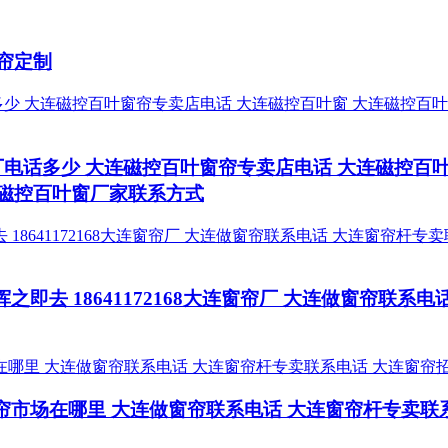
帘定制
电话多少 大连磁控百叶窗帘专卖店电话 大连磁控百叶
 磁控百叶窗厂家联系方式
挥之即去 18641172168大连窗帘厂 大连做窗帘联
连窗帘市场在哪里 大连做窗帘联系电话 大连窗帘杆专卖联