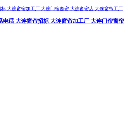
系电话 大连窗帘招标 大连窗帘加工厂 大连门帘窗帘