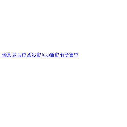
 蜂巢
罗马帘
柔纱帘
logo窗帘
竹子窗帘