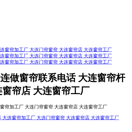
 大连做窗帘联系电话 大连窗帘杆
连窗帘店 大连窗帘工厂
连窗帘加工厂 大连门帘窗帘 大连窗帘店 大连窗帘工厂
标 大连窗帘加工厂 大连门帘窗帘 大连窗帘店 大连窗帘工厂