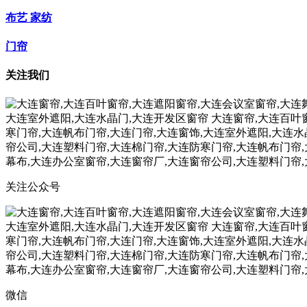
布艺 家纺
门帘
关注我们
关注公众号
微信