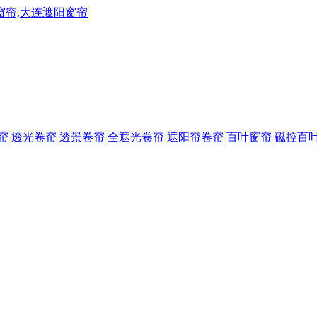
帘
透光卷帘
透景卷帘
全遮光卷帘
遮阳帘卷帘
百叶窗帘
磁控百叶