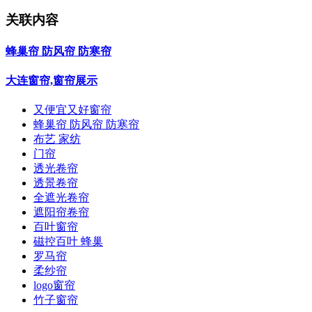
关联内容
蜂巢帘 防风帘 防寒帘
大连窗帘,窗帘展示
又便宜又好窗帘
蜂巢帘 防风帘 防寒帘
布艺 家纺
门帘
透光卷帘
透景卷帘
全遮光卷帘
遮阳帘卷帘
百叶窗帘
磁控百叶 蜂巢
罗马帘
柔纱帘
logo窗帘
竹子窗帘