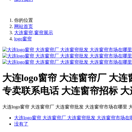
你的位置
网站首页
大连窗帘,窗帘展示
logo窗帘
大连logo窗帘 大连窗帘厂 
专卖联系电话 大连窗帘招标 大
大连logo窗帘 大连窗帘厂 大连窗帘批发 大连窗帘市场在哪
大连logo窗帘 大连窗帘厂 大连窗帘批发 大连窗帘市场
没有了