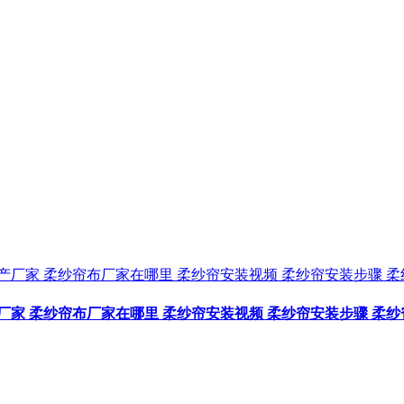
厂家 柔纱帘布厂家在哪里 柔纱帘安装视频 柔纱帘安装步骤 柔