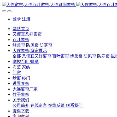
登录
注册
网站首页
又便宜又好窗帘
百叶窗帘
蜂巢帘 防风帘 防寒帘
大连窗帘,窗帘展示
全部
又便宜又好窗帘
百叶窗帘
蜂巢帘 防风帘 防寒帘
磁
磁控百叶 蜂巢
布艺 家纺
门帘
纱窗 纱门
透景卷帘
大连窗帘厂家
竹子窗帘
关于我们
公司简介
在线留言
在线反馈
联系我们
资料下载
客户案例