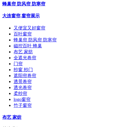
蜂巢帘 防风帘 防寒帘
大连窗帘,窗帘展示
又便宜又好窗帘
百叶窗帘
蜂巢帘 防风帘 防寒帘
磁控百叶 蜂巢
布艺 家纺
全遮光卷帘
门帘
纱窗 纱门
遮阳帘卷帘
透景卷帘
透光卷帘
柔纱帘
logo窗帘
竹子窗帘
布艺 家纺