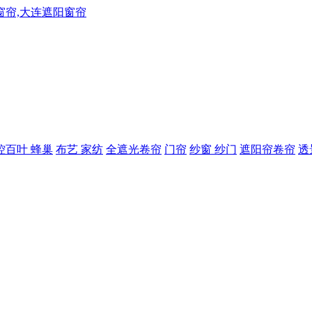
控百叶 蜂巢
布艺 家纺
全遮光卷帘
门帘
纱窗 纱门
遮阳帘卷帘
透