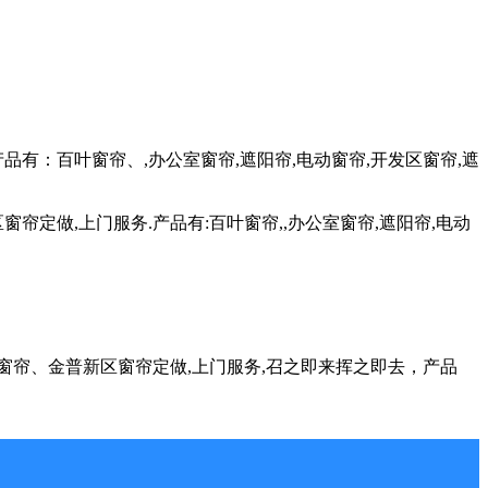
产品有：百叶窗帘、,办公室窗帘,遮阳帘,电动窗帘,开发区窗帘,遮
窗帘定做,上门服务.产品有:百叶窗帘,,办公室窗帘,遮阳帘,电动
顺区窗帘、金普新区窗帘定做,上门服务,召之即来挥之即去，产品