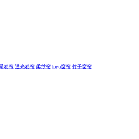
景卷帘
透光卷帘
柔纱帘
logo窗帘
竹子窗帘