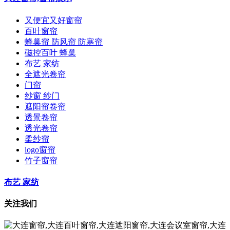
又便宜又好窗帘
百叶窗帘
蜂巢帘 防风帘 防寒帘
磁控百叶 蜂巢
布艺 家纺
全遮光卷帘
门帘
纱窗 纱门
遮阳帘卷帘
透景卷帘
透光卷帘
柔纱帘
logo窗帘
竹子窗帘
布艺 家纺
关注我们