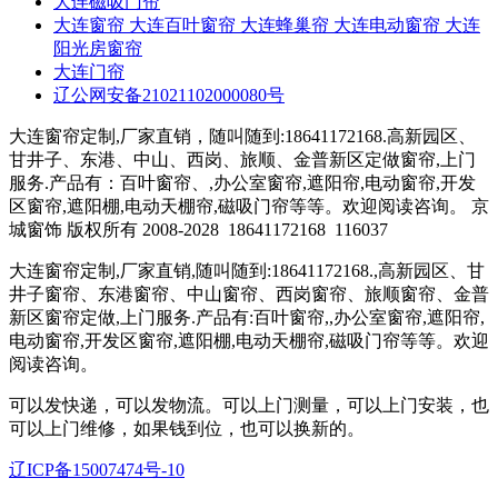
大连磁吸门帘
大连窗帘 大连百叶窗帘 大连蜂巢帘 大连电动窗帘 大连
阳光房窗帘
大连门帘
辽公网安备21021102000080号
大连窗帘定制,厂家直销，随叫随到:18641172168.高新园区、
甘井子、东港、中山、西岗、旅顺、金普新区定做窗帘,上门
服务.产品有：百叶窗帘、,办公室窗帘,遮阳帘,电动窗帘,开发
区窗帘,遮阳棚,电动天棚帘,磁吸门帘等等。欢迎阅读咨询。 京
城窗饰 版权所有 2008-2028
18641172168
116037
大连窗帘定制,厂家直销,随叫随到:18641172168.,高新园区、甘
井子窗帘、东港窗帘、中山窗帘、西岗窗帘、旅顺窗帘、金普
新区窗帘定做,上门服务.产品有:百叶窗帘,,办公室窗帘,遮阳帘,
电动窗帘,开发区窗帘,遮阳棚,电动天棚帘,磁吸门帘等等。欢迎
阅读咨询。
可以发快递，可以发物流。可以上门测量，可以上门安装，也
可以上门维修，如果钱到位，也可以换新的。
辽ICP备15007474号-10