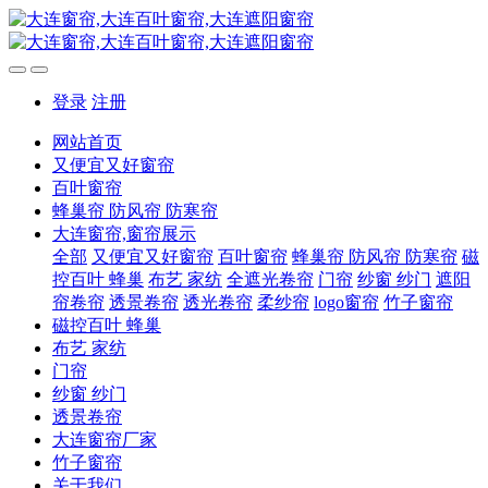
登录
注册
网站首页
又便宜又好窗帘
百叶窗帘
蜂巢帘 防风帘 防寒帘
大连窗帘,窗帘展示
全部
又便宜又好窗帘
百叶窗帘
蜂巢帘 防风帘 防寒帘
磁
控百叶 蜂巢
布艺 家纺
全遮光卷帘
门帘
纱窗 纱门
遮阳
帘卷帘
透景卷帘
透光卷帘
柔纱帘
logo窗帘
竹子窗帘
磁控百叶 蜂巢
布艺 家纺
门帘
纱窗 纱门
透景卷帘
大连窗帘厂家
竹子窗帘
关于我们