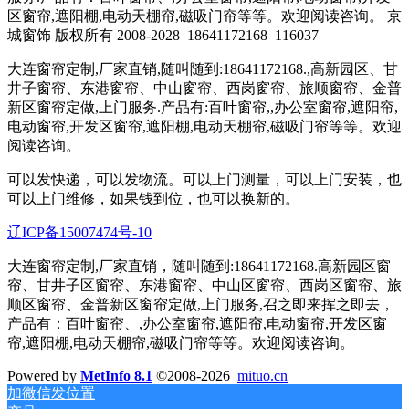
区窗帘,遮阳棚,电动天棚帘,磁吸门帘等等。欢迎阅读咨询。 京
城窗饰 版权所有 2008-2028
18641172168
116037
大连窗帘定制,厂家直销,随叫随到:18641172168.,高新园区、甘
井子窗帘、东港窗帘、中山窗帘、西岗窗帘、旅顺窗帘、金普
新区窗帘定做,上门服务.产品有:百叶窗帘,,办公室窗帘,遮阳帘,
电动窗帘,开发区窗帘,遮阳棚,电动天棚帘,磁吸门帘等等。欢迎
阅读咨询。
可以发快递，可以发物流。可以上门测量，可以上门安装，也
可以上门维修，如果钱到位，也可以换新的。
辽ICP备15007474号-10
大连窗帘定制,厂家直销，随叫随到:18641172168.高新园区窗
帘、甘井子区窗帘、东港窗帘、中山区窗帘、西岗区窗帘、旅
顺区窗帘、金普新区窗帘定做,上门服务,召之即来挥之即去，
产品有：百叶窗帘、,办公室窗帘,遮阳帘,电动窗帘,开发区窗
帘,遮阳棚,电动天棚帘,磁吸门帘等等。欢迎阅读咨询。
Powered by
MetInfo 8.1
©2008-2026
mituo.cn
加微信发位置