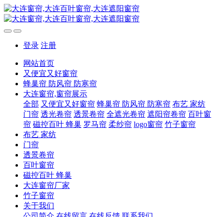
登录
注册
网站首页
又便宜又好窗帘
蜂巢帘 防风帘 防寒帘
大连窗帘,窗帘展示
全部
又便宜又好窗帘
蜂巢帘 防风帘 防寒帘
布艺 家纺
门帘
透光卷帘
透景卷帘
全遮光卷帘
遮阳帘卷帘
百叶窗
帘
磁控百叶 蜂巢
罗马帘
柔纱帘
logo窗帘
竹子窗帘
布艺 家纺
门帘
透景卷帘
百叶窗帘
磁控百叶 蜂巢
大连窗帘厂家
竹子窗帘
关于我们
公司简介
在线留言
在线反馈
联系我们