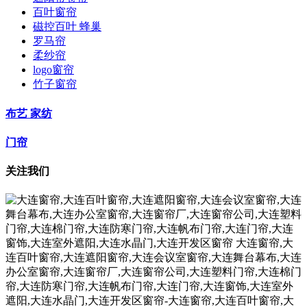
百叶窗帘
磁控百叶 蜂巢
罗马帘
柔纱帘
logo窗帘
竹子窗帘
布艺 家纺
门帘
关注我们