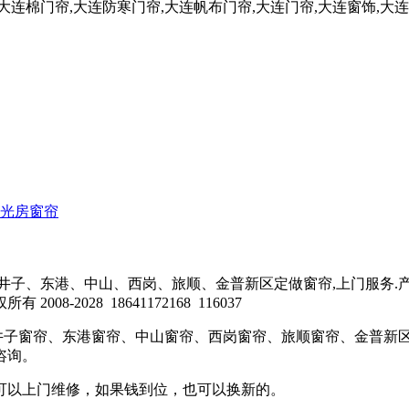
阳光房窗帘
园区、甘井子、东港、中山、西岗、旅顺、金普新区定做窗帘,上门服务.
2008-2028
18641172168
116037
园区、甘井子窗帘、东港窗帘、中山窗帘、西岗窗帘、旅顺窗帘、金普新区
咨询。
可以上门维修，如果钱到位，也可以换新的。