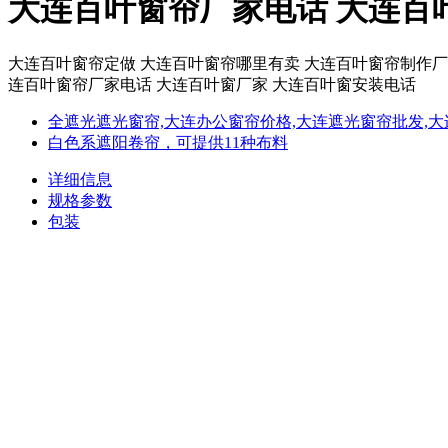
大连百叶窗帘厂家电话 大连百
大连百叶窗帘定做 大连百叶窗帘哪里有卖 大连百叶窗帘制作厂
连百叶窗帘厂家电话 大连百叶窗厂家 大连百叶窗安装电话
全遮光遮光窗帘,大连办公窗帘价格,大连遮光窗帘批发,
白色系遮阳卷帘，可提供11种布料
详细信息
规格参数
包装