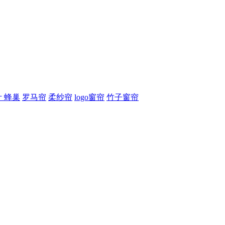
 蜂巢
罗马帘
柔纱帘
logo窗帘
竹子窗帘