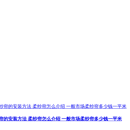
纱帘的安装方法 柔纱帘怎么介绍 一般市场柔纱帘多少钱一平米