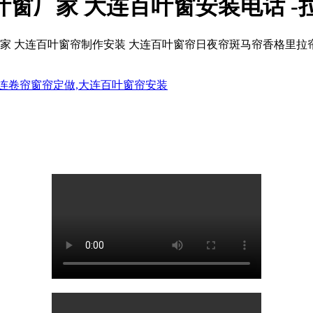
叶窗厂家 大连百叶窗安装电话 -
家 大连百叶窗帘制作安装 大连百叶窗帘日夜帘斑马帘香格里拉帘
大连卷帘窗帘定做,大连百叶窗帘安装