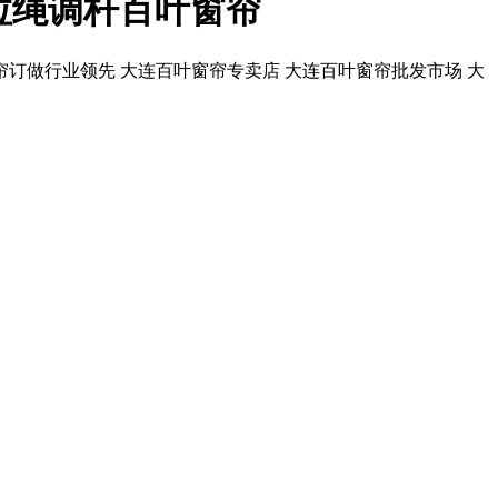
拉绳调杆百叶窗帘
订做行业领先 大连百叶窗帘专卖店 大连百叶窗帘批发市场 大