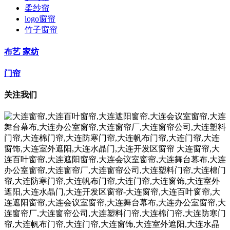
柔纱帘
logo窗帘
竹子窗帘
布艺 家纺
门帘
关注我们