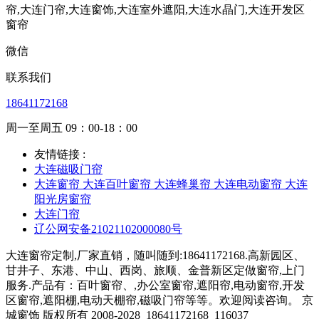
微信
联系我们
18641172168
周一至周五 09：00-18：00
友情链接 :
大连磁吸门帘
大连窗帘 大连百叶窗帘 大连蜂巢帘 大连电动窗帘 大连
阳光房窗帘
大连门帘
辽公网安备21021102000080号
大连窗帘定制,厂家直销，随叫随到:18641172168.高新园区、
甘井子、东港、中山、西岗、旅顺、金普新区定做窗帘,上门
服务.产品有：百叶窗帘、,办公室窗帘,遮阳帘,电动窗帘,开发
区窗帘,遮阳棚,电动天棚帘,磁吸门帘等等。欢迎阅读咨询。 京
城窗饰 版权所有 2008-2028
18641172168
116037