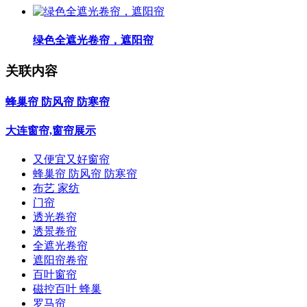
绿色全遮光卷帘，遮阳帘
关联内容
蜂巢帘 防风帘 防寒帘
大连窗帘,窗帘展示
又便宜又好窗帘
蜂巢帘 防风帘 防寒帘
布艺 家纺
门帘
透光卷帘
透景卷帘
全遮光卷帘
遮阳帘卷帘
百叶窗帘
磁控百叶 蜂巢
罗马帘