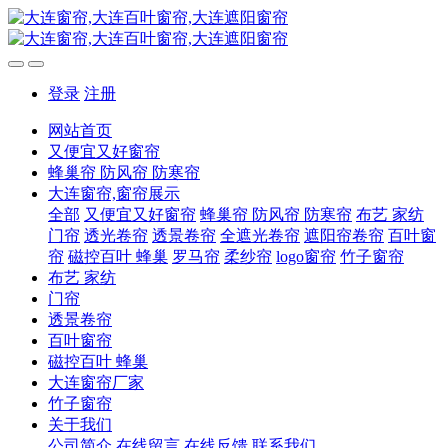
登录
注册
网站首页
又便宜又好窗帘
蜂巢帘 防风帘 防寒帘
大连窗帘,窗帘展示
全部
又便宜又好窗帘
蜂巢帘 防风帘 防寒帘
布艺 家纺
门帘
透光卷帘
透景卷帘
全遮光卷帘
遮阳帘卷帘
百叶窗
帘
磁控百叶 蜂巢
罗马帘
柔纱帘
logo窗帘
竹子窗帘
布艺 家纺
门帘
透景卷帘
百叶窗帘
磁控百叶 蜂巢
大连窗帘厂家
竹子窗帘
关于我们
公司简介
在线留言
在线反馈
联系我们