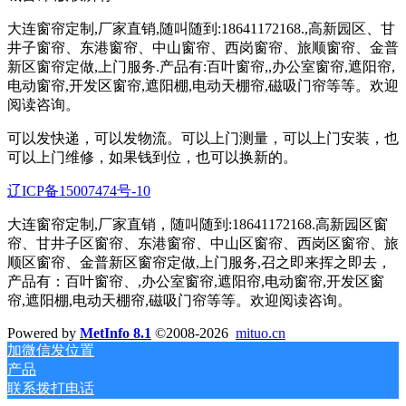
大连窗帘定制,厂家直销,随叫随到:18641172168.,高新园区、甘
井子窗帘、东港窗帘、中山窗帘、西岗窗帘、旅顺窗帘、金普
新区窗帘定做,上门服务.产品有:百叶窗帘,,办公室窗帘,遮阳帘,
电动窗帘,开发区窗帘,遮阳棚,电动天棚帘,磁吸门帘等等。欢迎
阅读咨询。
可以发快递，可以发物流。可以上门测量，可以上门安装，也
可以上门维修，如果钱到位，也可以换新的。
辽ICP备15007474号-10
大连窗帘定制,厂家直销，随叫随到:18641172168.高新园区窗
帘、甘井子区窗帘、东港窗帘、中山区窗帘、西岗区窗帘、旅
顺区窗帘、金普新区窗帘定做,上门服务,召之即来挥之即去，
产品有：百叶窗帘、,办公室窗帘,遮阳帘,电动窗帘,开发区窗
帘,遮阳棚,电动天棚帘,磁吸门帘等等。欢迎阅读咨询。
Powered by
MetInfo 8.1
©2008-2026
mituo.cn
加微信发位置
产品
联系拨打电话