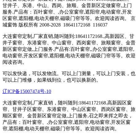
甘井子、东港、中山、西岗、旅顺、金普新区定做窗帘,上门
服务.产品有：百叶窗帘、,办公室窗帘,遮阳帘,电动窗帘,开发
区窗帘,遮阳棚,电动天棚帘,磁吸门帘等等。欢迎阅读咨询。 京
城窗饰 版权所有 2008-2028
18641172168
116037
大连窗帘定制,厂家直销,随叫随到:18641172168.,高新园区、甘
井子窗帘、东港窗帘、中山窗帘、西岗窗帘、旅顺窗帘、金普
新区窗帘定做,上门服务.产品有:百叶窗帘,,办公室窗帘,遮阳帘,
电动窗帘,开发区窗帘,遮阳棚,电动天棚帘,磁吸门帘等等。欢迎
阅读咨询。
可以发快递，可以发物流。可以上门测量，可以上门安装，也
可以上门维修，如果钱到位，也可以换新的。
辽ICP备15007474号-10
大连窗帘定制,厂家直销，随叫随到:18641172168.高新园区窗
帘、甘井子区窗帘、东港窗帘、中山区窗帘、西岗区窗帘、旅
顺区窗帘、金普新区窗帘定做,上门服务,召之即来挥之即去，
产品有：百叶窗帘、,办公室窗帘,遮阳帘,电动窗帘,开发区窗
帘,遮阳棚,电动天棚帘,磁吸门帘等等。欢迎阅读咨询。