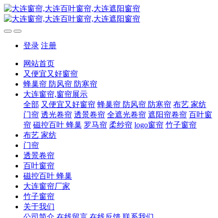
登录
注册
网站首页
又便宜又好窗帘
蜂巢帘 防风帘 防寒帘
大连窗帘,窗帘展示
全部
又便宜又好窗帘
蜂巢帘 防风帘 防寒帘
布艺 家纺
门帘
透光卷帘
透景卷帘
全遮光卷帘
遮阳帘卷帘
百叶窗
帘
磁控百叶 蜂巢
罗马帘
柔纱帘
logo窗帘
竹子窗帘
布艺 家纺
门帘
透景卷帘
百叶窗帘
磁控百叶 蜂巢
大连窗帘厂家
竹子窗帘
关于我们
公司简介
在线留言
在线反馈
联系我们