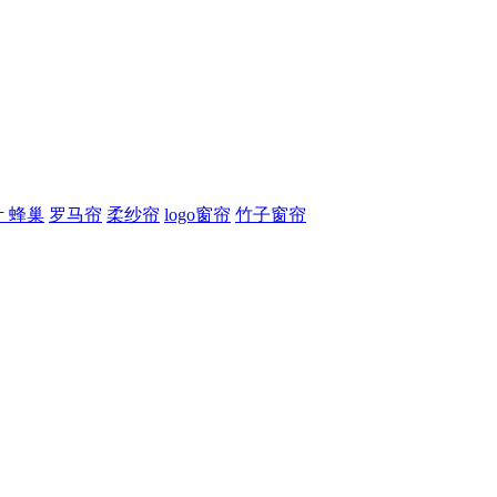
 蜂巢
罗马帘
柔纱帘
logo窗帘
竹子窗帘