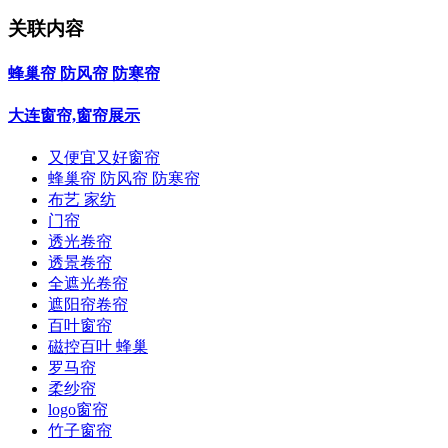
关联内容
蜂巢帘 防风帘 防寒帘
大连窗帘,窗帘展示
又便宜又好窗帘
蜂巢帘 防风帘 防寒帘
布艺 家纺
门帘
透光卷帘
透景卷帘
全遮光卷帘
遮阳帘卷帘
百叶窗帘
磁控百叶 蜂巢
罗马帘
柔纱帘
logo窗帘
竹子窗帘