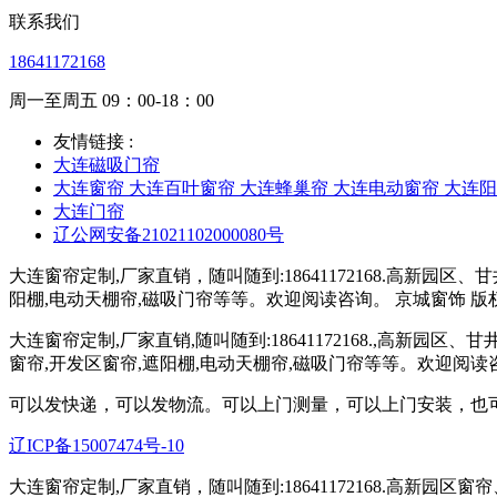
联系我们
18641172168
周一至周五 09：00-18：00
友情链接 :
大连磁吸门帘
大连窗帘 大连百叶窗帘 大连蜂巢帘 大连电动窗帘 大连
大连门帘
辽公网安备21021102000080号
大连窗帘定制,厂家直销，随叫随到:18641172168.高新
阳棚,电动天棚帘,磁吸门帘等等。欢迎阅读咨询。 京城窗饰 版权所有 
大连窗帘定制,厂家直销,随叫随到:18641172168.,高新
窗帘,开发区窗帘,遮阳棚,电动天棚帘,磁吸门帘等等。欢迎阅读
可以发快递，可以发物流。可以上门测量，可以上门安装，也
辽ICP备15007474号-10
大连窗帘定制,厂家直销，随叫随到:18641172168.高