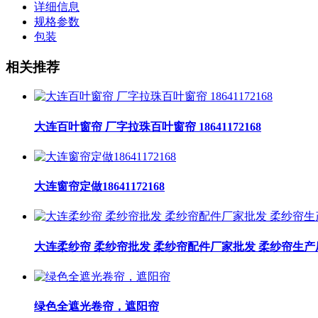
详细信息
规格参数
包装
相关推荐
大连百叶窗帘 厂字拉珠百叶窗帘 18641172168
大连窗帘定做18641172168
大连柔纱帘 柔纱帘批发 柔纱帘配件厂家批发 柔纱帘生产
绿色全遮光卷帘，遮阳帘