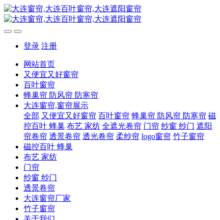
登录
注册
网站首页
又便宜又好窗帘
百叶窗帘
蜂巢帘 防风帘 防寒帘
大连窗帘,窗帘展示
全部
又便宜又好窗帘
百叶窗帘
蜂巢帘 防风帘 防寒帘
磁
控百叶 蜂巢
布艺 家纺
全遮光卷帘
门帘
纱窗 纱门
遮阳
帘卷帘
透景卷帘
透光卷帘
柔纱帘
logo窗帘
竹子窗帘
磁控百叶 蜂巢
布艺 家纺
门帘
纱窗 纱门
透景卷帘
大连窗帘厂家
竹子窗帘
关于我们