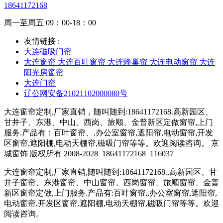
18641172168
周一至周五 09：00-18：00
友情链接 :
大连磁吸门帘
大连窗帘 大连百叶窗帘 大连蜂巢帘 大连电动窗帘 大连
阳光房窗帘
大连门帘
辽公网安备21021102000080号
大连窗帘定制,厂家直销，随叫随到:18641172168.高新园区、
甘井子、东港、中山、西岗、旅顺、金普新区定做窗帘,上门
服务.产品有：百叶窗帘、,办公室窗帘,遮阳帘,电动窗帘,开发
区窗帘,遮阳棚,电动天棚帘,磁吸门帘等等。欢迎阅读咨询。 京
城窗饰 版权所有 2008-2028
18641172168
116037
大连窗帘定制,厂家直销,随叫随到:18641172168.,高新园区、甘
井子窗帘、东港窗帘、中山窗帘、西岗窗帘、旅顺窗帘、金普
新区窗帘定做,上门服务.产品有:百叶窗帘,,办公室窗帘,遮阳帘,
电动窗帘,开发区窗帘,遮阳棚,电动天棚帘,磁吸门帘等等。欢迎
阅读咨询。