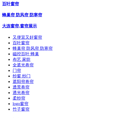
百叶窗帘
蜂巢帘 防风帘 防寒帘
大连窗帘,窗帘展示
又便宜又好窗帘
百叶窗帘
蜂巢帘 防风帘 防寒帘
磁控百叶 蜂巢
布艺 家纺
全遮光卷帘
门帘
纱窗 纱门
遮阳帘卷帘
透景卷帘
透光卷帘
柔纱帘
logo窗帘
竹子窗帘