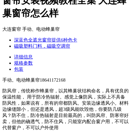
窗帘安装视频教程全集 大连蜂
巢窗帘怎么样
大连窗帘 手动、电动蜂巢帘
深蓝色全遮光窗帘提供6种色卡
磁吸塑料门料，磁吸空调帘
详细信息
规格参数
包装
手动。电动蜂巢帘18641172168
防风帘，传统称作蜂巢帘，以其蜂巢状结构命名，具有优良的
保温性能， 用于防冷热辐射。感觉上像防风，实际上不具备
防风性，如果说有，所有的帘都防风。安装边缘透风小。材料
边缘缝隙小，但还是透风，超3级风能吹毁他，你要防几级
风？防不住，防冷热辐射是目前最高的，叫防风帘、防寒帘好
卖，但他的确透气，防不住风，只能室内配合窗户用，不可以
代替窗户，不可以户外使用