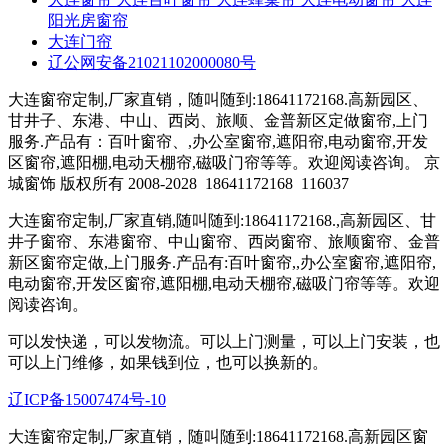
阳光房窗帘
大连门帘
辽公网安备21021102000080号
大连窗帘定制,厂家直销，随叫随到:18641172168.高新园区、
甘井子、东港、中山、西岗、旅顺、金普新区定做窗帘,上门
服务.产品有：百叶窗帘、,办公室窗帘,遮阳帘,电动窗帘,开发
区窗帘,遮阳棚,电动天棚帘,磁吸门帘等等。欢迎阅读咨询。 京
城窗饰 版权所有 2008-2028
18641172168
116037
大连窗帘定制,厂家直销,随叫随到:18641172168.,高新园区、甘
井子窗帘、东港窗帘、中山窗帘、西岗窗帘、旅顺窗帘、金普
新区窗帘定做,上门服务.产品有:百叶窗帘,,办公室窗帘,遮阳帘,
电动窗帘,开发区窗帘,遮阳棚,电动天棚帘,磁吸门帘等等。欢迎
阅读咨询。
可以发快递，可以发物流。可以上门测量，可以上门安装，也
可以上门维修，如果钱到位，也可以换新的。
辽ICP备15007474号-10
大连窗帘定制,厂家直销，随叫随到:18641172168.高新园区窗