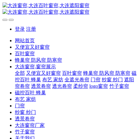
登录
注册
网站首页
又便宜又好窗帘
百叶窗帘
蜂巢帘 防风帘 防寒帘
大连窗帘,窗帘展示
全部
又便宜又好窗帘
百叶窗帘
蜂巢帘 防风帘 防寒帘
磁
控百叶 蜂巢
布艺 家纺
全遮光卷帘
门帘
纱窗 纱门
遮阳
帘卷帘
透景卷帘
透光卷帘
柔纱帘
logo窗帘
竹子窗帘
磁控百叶 蜂巢
布艺 家纺
门帘
纱窗 纱门
透景卷帘
大连窗帘厂家
竹子窗帘
关于我们