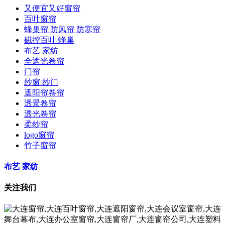
又便宜又好窗帘
百叶窗帘
蜂巢帘 防风帘 防寒帘
磁控百叶 蜂巢
布艺 家纺
全遮光卷帘
门帘
纱窗 纱门
遮阳帘卷帘
透景卷帘
透光卷帘
柔纱帘
logo窗帘
竹子窗帘
布艺 家纺
关注我们